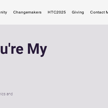
nity
Changemakers
HTC2025
Giving
Contact
u're My
hics and