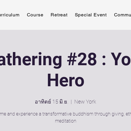
rriculum
Course
Retreat
Special Event
Commu
thering #28 : Yo
Hero
อาทิตย์ 15 มิ.ย.
  |  
New York
ome and experience a transformative buddhism through giving, et
meditation