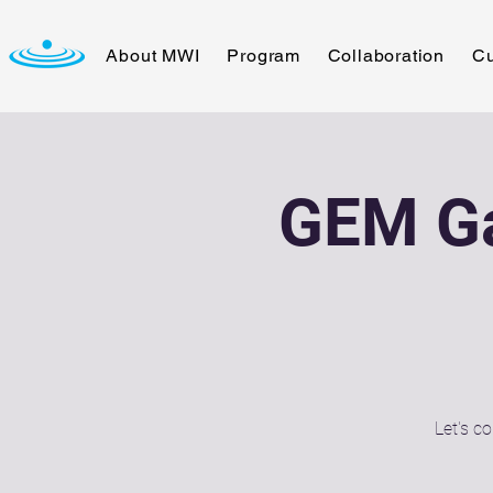
About MWI
Program
Collaboration
Cu
GEM Ga
Let's c