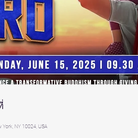
่
w York, NY 10024, USA